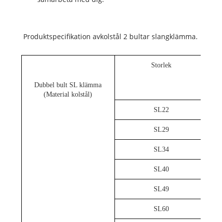
Produktspecifikation av
kolstål 2 bultar slangklämma.
Storlek
Dubbel bult SL klämma
(Material kolstål)
SL22
SL29
SL34
SL40
SL49
SL60