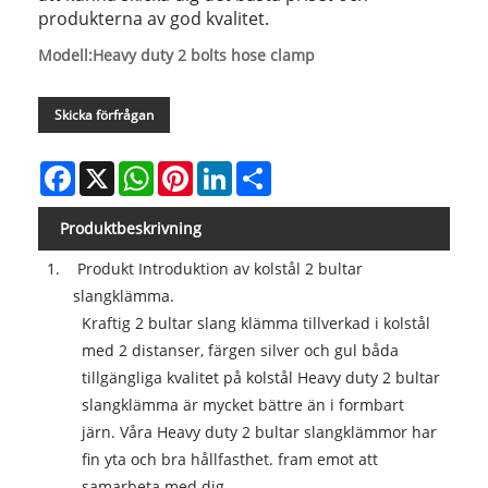
produkterna av god kvalitet.
Modell:Heavy duty 2 bolts hose clamp
Skicka förfrågan
Facebook
X
WhatsApp
Pinterest
LinkedIn
Share
Produktbeskrivning
1. Produkt Introduktion av kolstål 2 bultar
slangklämma.
Kraftig 2 bultar slang klämma tillverkad i kolstål
med 2 distanser, färgen silver och gul båda
tillgängliga kvalitet på kolstål Heavy duty 2 bultar
slangklämma är mycket bättre än i formbart
järn. Våra Heavy duty 2 bultar slangklämmor har
fin yta och bra hållfasthet. fram emot att
samarbeta med dig.