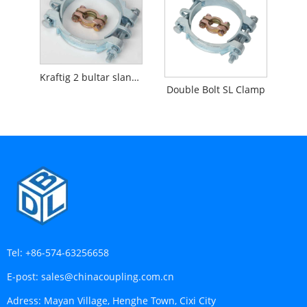
Kraftig 2 bultar slangklämma
Double Bolt SL Clamp
Tel:
+86-574-63256658
E-post:
sales@chinacoupling.com.cn
Adress:
Mayan Village, Henghe Town, Cixi City