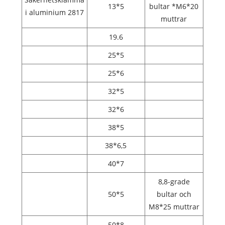
13*5
bultar *M6*20
i aluminium 2817
muttrar
19.6
25*5
25*6
32*5
32*6
38*5
38*6,5
40*7
8,8-grade
50*5
bultar och
M8*25 muttrar
50*8