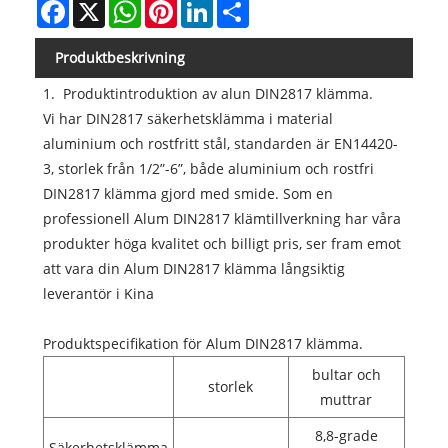
Facebook
X
WhatsApp
Pinterest
LinkedIn
Share
Produktbeskrivning
1. Produktintroduktion av alun DIN2817 klämma.
Vi har DIN2817 säkerhetsklämma i material
aluminium och rostfritt stål, standarden är EN14420-
3, storlek från 1/2”-6”, både aluminium och rostfri
DIN2817 klämma gjord med smide. Som en
professionell Alum DIN2817 klämtillverkning har våra
produkter höga kvalitet och billigt pris, ser fram emot
att vara din Alum DIN2817 klämma långsiktig
leverantör i Kina
Produktspecifikation för Alum DIN2817 klämma.
bultar och
storlek
muttrar
8,8-grade
Säkerhetsklämma