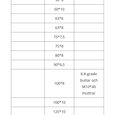
50*10
63*6
63*8
75*7,5
75*8
80*8
90*6,5
8.8-grade
bultar och
100*8
M10*40
muttrar
100*10
125*10