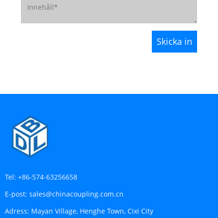
Tel:
+86-574-63256658
E-post:
sales@chinacoupling.com.cn
Adress:
Mayan Village, Henghe Town, Cixi City